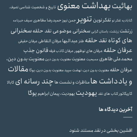
بهداشت معنوی
بهائیت
تاریخ و شخصیت شناسی
تصوف،
تنویر
تفکر نوین
حمیدرضا مظاهری سیف
جمن نیوز
گنابادیه
تفکر نو
خبرنامه
سخنرانی
سخنرانی موضوعی نقد حلقه
زرتشت
زرتشت، باستان گرایی
های کوتاه نقد حلقه
عبدالبها
عرفان التقاطی
طنز
عرفان حقیقی
عرفان حلقه
قانون جذب
عرفان های نوظهور
عرفان کاذب
فرقه
محمدعلی طاهری
معنویت بدون دین،
معنویت
معنویت بدون دین
مسیحیت
مقالات
عرفان حلقه
معنویت بدون دین، یوگا
معنویت بدون دین، نهضت سپید
و یادداشت ها
چند رسانه ای
مناظرات و نشست ها
کابالا
یهودیت
یوگا
یهودیت، پیمان ابراهیم
کاریکاتور
کتاب های نقد
آخرین دیدگاه ها
افشین بخشی
در
نقد مستند شنود