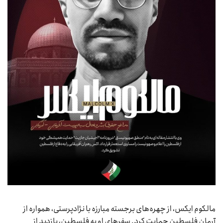
مالکوم ایکس، از چهره‌های برجسته مبارزه با نژادپرستی، همواره از
آرمان فلسطین حمایت کرد. سفرهای او به فلسطین، بازدید از