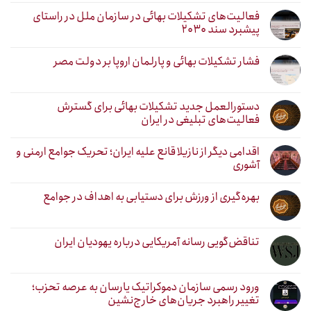
فعالیت‌های تشکیلات بهائی در سازمان ملل در راستای
پیشبرد سند ۲۰۳۰
فشار تشکیلات بهائی و پارلمان اروپا بر دولت مصر
دستورالعمل جدید تشکیلات بهائی برای گسترش
فعالیت‌های تبلیغی در ایران
اقدامی دیگر از نازیلا قانع علیه ایران؛ تحریک جوامع ارمنی و
آشوری
بهره‌گیری از ورزش برای دستیابی به اهداف در جوامع
تناقض‌گویی رسانه آمریکایی درباره یهودیان ایران
ورود رسمی سازمان دموکراتیک یارسان به عرصه تحزب؛
تغییر راهبرد جریان‌های خارج‌نشین