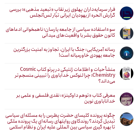
فرار سرمایه‌داران پهلوی زیر نقابِ «تبعید مذهبی»؛ بررسی
گزارش الحره از یهودیان ایرانی تبار لس‌آنجلس
سوءاستفاده سیاسی از جامعه یارسان؛ ناهمخوانی ادعاهای
کانون حقوق بشر با واقعیت‌های میدانی
رسانه آمریکایی: جنگ با ایران، تجاوز به امنیت بزرگترین
جامعه یهودی خاورمیانه است!
منشأ حیات و اطلاعات ژنتیکی در پرتو کتاب Cosmic
Chemistry؛ چرا لنوکس خداباوری را تبیینی منسجم‌تر
می‌داند؟
معرفی کتاب «توهم داوکینز»: نقدی فلسفی و علمی بر
خداناباوری نوین
چگونه پرونده کلیسای حضرت پطرس را به مسئله‌ای سیاسی
تبدیل کردند؟ روندکاوی روایتهای رسانه‌ایِ یک پرونده ملکی
تا بهره گیری سیاسی بین المللی علیه ایران و نظام اسلامی